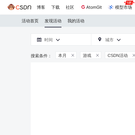
博客
下载
社区
AtomGit
模型市场
活动首页
发现活动
我的活动

时间
城市



本月
游戏
CSDN活动

