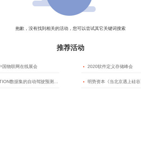
抱歉，没有找到相关的活动，您可以尝试其它关键词搜索
推荐活动
20中国物联网在线展会

2020软件定义存储峰会
TION数据集的自动驾驶预测模型挑战赛

明势资本《当北京遇上硅谷》系列之2