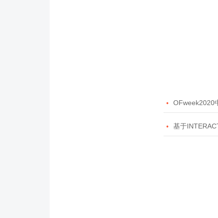

OFweek20

基于INTERAC