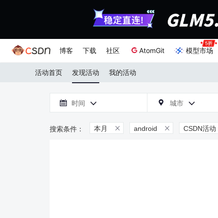
博客
下载
社区
AtomGit
模型市场
活动首页
发现活动
我的活动

时间
城市



本月
android
CSDN活动

