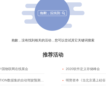
抱歉，没有找到相关的活动，您可以尝试其它关键词搜索
推荐活动
20中国物联网在线展会

2020软件定义存储峰会
TION数据集的自动驾驶预测模型挑战赛

明势资本《当北京遇上硅谷》系列之2