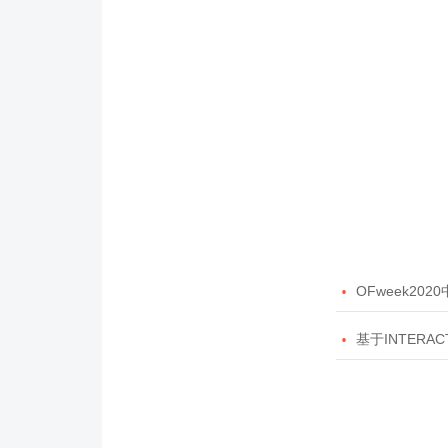

OFweek20

基于INTERAC