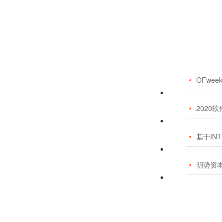
OFwe

2020

基于INT

明势资本《
