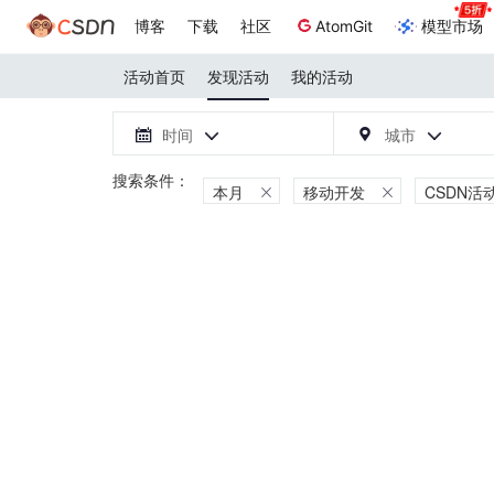
博客
下载
社区
AtomGit
模型市场
活动首页
发现活动
我的活动
时间
城市




本月
移动开发
CSDN活

