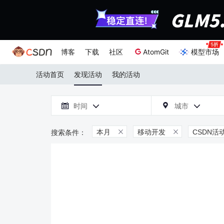
博客
下载
社区
AtomGit
模型市场
活动首页
发现活动
我的活动

时间
城市



本月
移动开发
CSDN活

