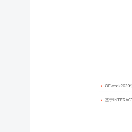

OFweek20

基于INTERAC