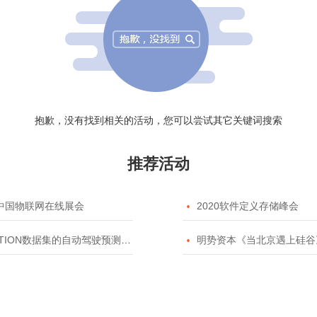
抱歉，没有找到相关的活动，您可以尝试其它关键词搜索
推荐活动
20中国物联网在线展会

2020软件定义存储峰会
TION数据集的自动驾驶预测模型挑战赛

明势资本《当北京遇上硅谷》系列之2