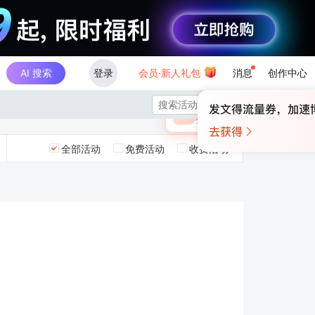
AI 搜索
登录
会员·新人礼包
消息
创作中心
×

未登录
🎁
￥30
登录领取最高
算力币
全部活动
免费活动
收费活动