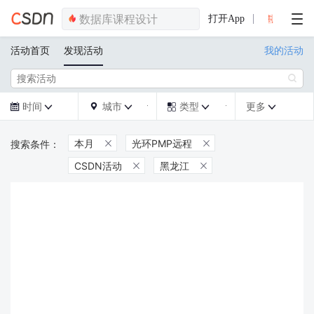
打开App
活动首页
发现活动
我的活动

时间
城市
类型
更多







本月
光环PMP远程


CSDN活动
黑龙江

