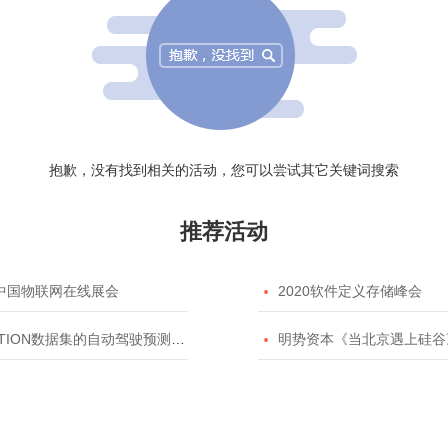
抱歉，没有找到相关的活动，您可以尝试其它关键词搜索
推荐活动
20中国物联网在线展会

2020软件定义存储峰会
TION数据集的自动驾驶预测模型挑战赛

明势资本《当北京遇上硅谷》系列之2