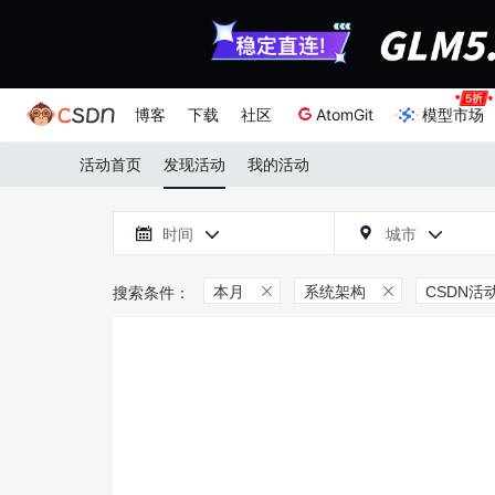
博客
下载
社区
AtomGit
模型市场
活动首页
发现活动
我的活动

时间
城市



本月
系统架构
CSDN活

