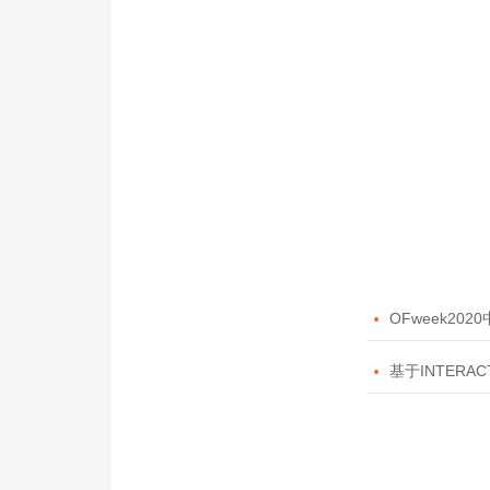

OFweek20

基于INTERAC