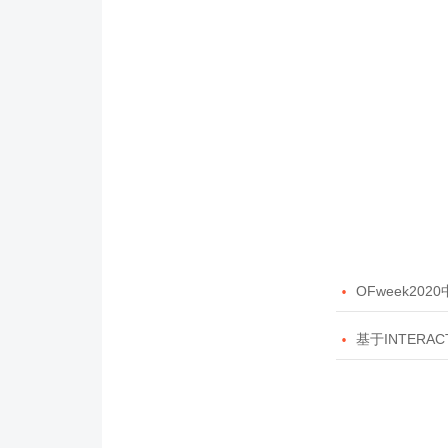

OFweek20

基于INTERAC