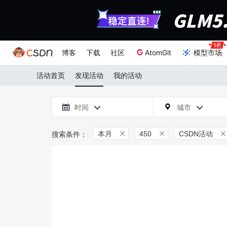
博客
下载
社区
AtomGit
模型市场
活动首页
发现活动
我的活动

时间
城市



本月
450
CSDN活动


