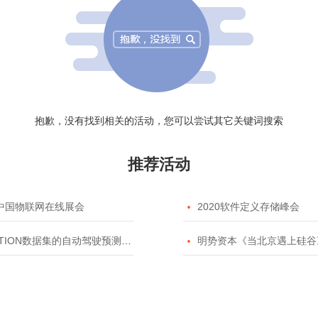
抱歉，没有找到相关的活动，您可以尝试其它关键词搜索
推荐活动
20中国物联网在线展会

2020软件定义存储峰会
TION数据集的自动驾驶预测模型挑战赛

明势资本《当北京遇上硅谷》系列之2