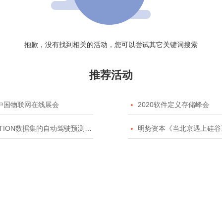
抱歉，没有找到相关的活动，您可以尝试其它关键词搜索
推荐活动
20中国物联网在线展会

2020软件定义存储峰会
TION数据集的自动驾驶预测模型挑战赛

明势资本《当北京遇上硅谷》系列之2