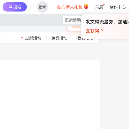
AI 搜索
登录
会员·新人礼包
消息
创作中心
×

未登录
🎁
￥30
登录领取最高
算力币
全部活动
免费活动
收费活动