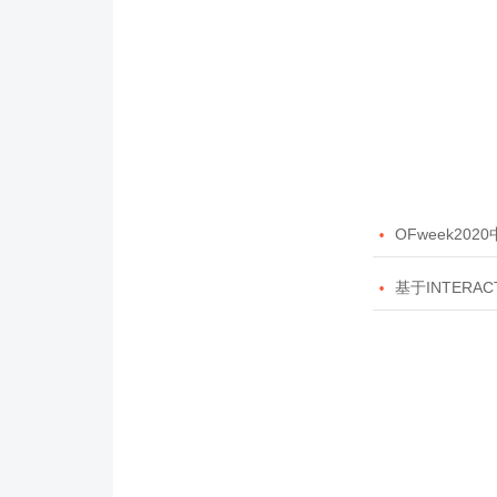

OFweek20

基于INTERAC