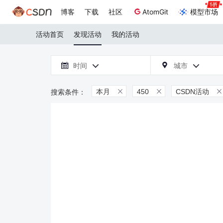
博客
下载
社区
AtomGit
模型市场
活动首页
发现活动
我的活动

时间
城市



本月
450
CSDN活动


