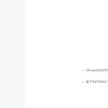

OFweek20

基于INTERAC