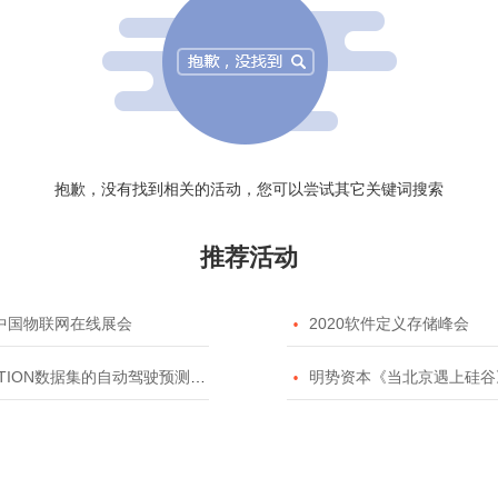
抱歉，没有找到相关的活动，您可以尝试其它关键词搜索
推荐活动
20中国物联网在线展会

2020软件定义存储峰会
TION数据集的自动驾驶预测模型挑战赛

明势资本《当北京遇上硅谷》系列之2