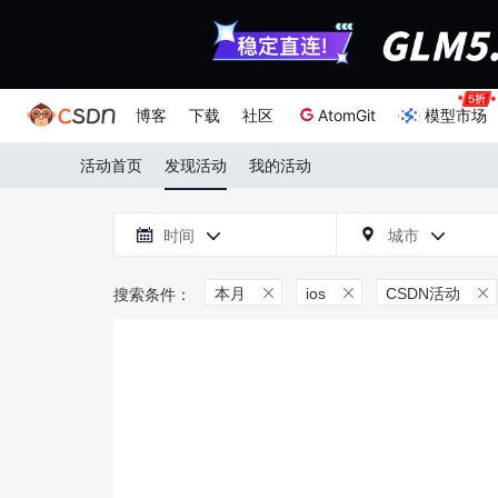
博客
下载
社区
AtomGit
模型市场
活动首页
发现活动
我的活动

时间
城市



本月
ios
CSDN活动


