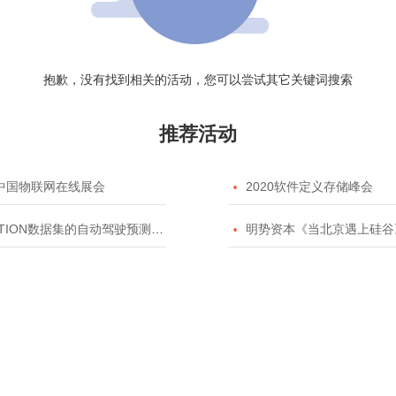
抱歉，没有找到相关的活动，您可以尝试其它关键词搜索
推荐活动
20中国物联网在线展会

2020软件定义存储峰会
TION数据集的自动驾驶预测模型挑战赛

明势资本《当北京遇上硅谷》系列之2