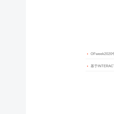

OFweek20

基于INTERAC