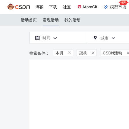
博客
下载
社区
AtomGit
模型市场
活动首页
发现活动
我的活动

时间
城市



本月
架构
CSDN活动

