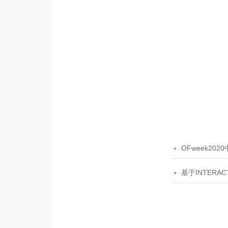

OFweek20

基于INTERAC