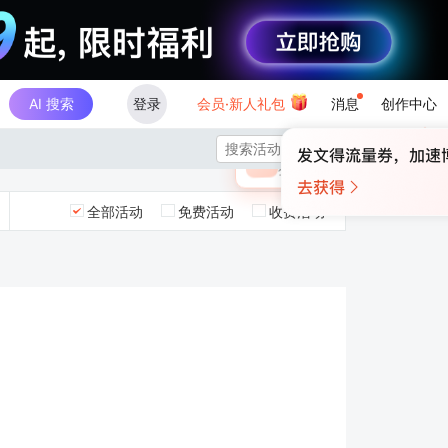
AI 搜索
登录
会员·新人礼包
消息
创作中心
×

未登录
🎁
￥30
登录领取最高
算力币
全部活动
免费活动
收费活动