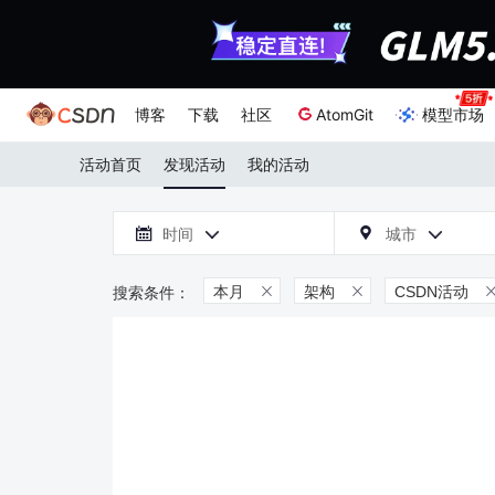
博客
下载
社区
AtomGit
模型市场
活动首页
发现活动
我的活动

时间
城市



本月
架构
CSDN活动

