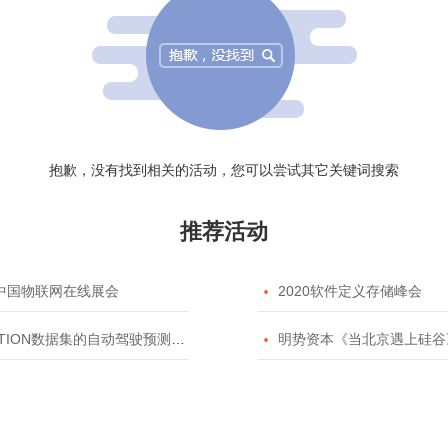
抱歉，没有找到相关的活动，您可以尝试其它关键词搜索
推荐活动
20中国物联网在线展会

2020软件定义存储峰会
TION数据集的自动驾驶预测模型挑战赛

明势资本《当北京遇上硅谷》系列之2