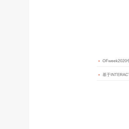

OFweek20

基于INTERAC