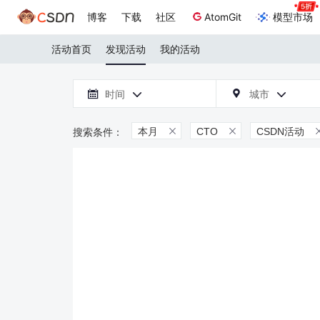
博客
下载
社区
AtomGit
模型市场
活动首页
发现活动
我的活动

时间
城市



本月
CTO
CSDN活动

