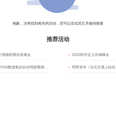
抱歉，没有找到相关的活动，您可以尝试其它关键词搜索
推荐活动
20中国物联网在线展会

2020软件定义存储峰会
TION数据集的自动驾驶预测模型挑战赛

明势资本《当北京遇上硅谷》系列之2