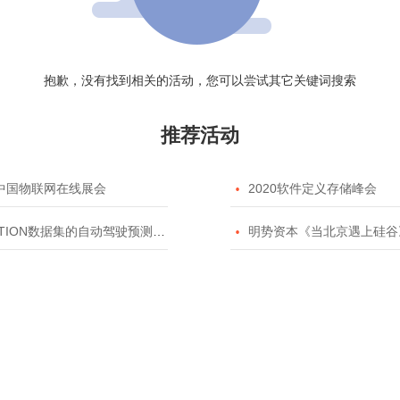
抱歉，没有找到相关的活动，您可以尝试其它关键词搜索
推荐活动
20中国物联网在线展会

2020软件定义存储峰会
TION数据集的自动驾驶预测模型挑战赛

明势资本《当北京遇上硅谷》系列之2