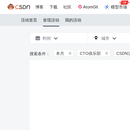
博客
下载
社区
AtomGit
模型市场
活动首页
发现活动
我的活动

时间
城市



本月
CTO俱乐部
CSDN

