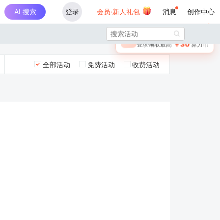
AI 搜索
登录
会员·新人礼包
消息
创作中心
×

未登录
🎁
￥30
登录领取最高
算力币
全部活动
免费活动
收费活动