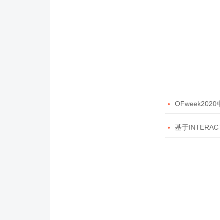

OFweek20

基于INTERAC