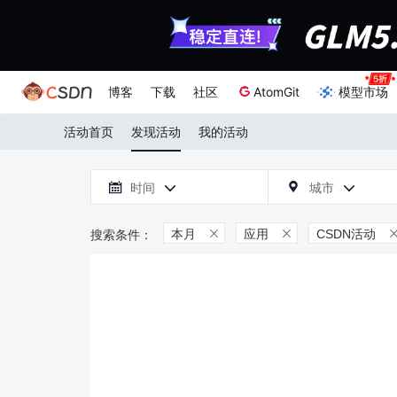
博客
下载
社区
AtomGit
模型市场
活动首页
发现活动
我的活动

时间
城市



本月
应用
CSDN活动

