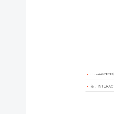

OFweek20

基于INTERAC