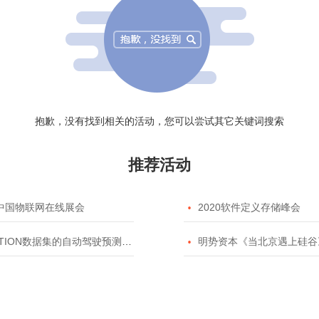
抱歉，没有找到相关的活动，您可以尝试其它关键词搜索
推荐活动
20中国物联网在线展会

2020软件定义存储峰会
TION数据集的自动驾驶预测模型挑战赛

明势资本《当北京遇上硅谷》系列之2