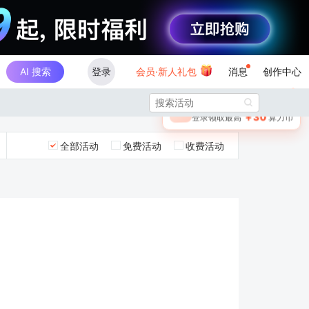
AI 搜索
登录
会员·新人礼包
消息
创作中心
×

未登录
🎁
￥30
登录领取最高
算力币
全部活动
免费活动
收费活动