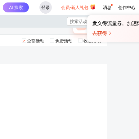
AI 搜索
登录
会员·新人礼包
消息
创作中心
×

未登录
🎁
￥30
登录领取最高
算力币
全部活动
免费活动
收费活动