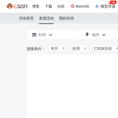
博客
下载
社区
AtomGit
模型市场
活动首页
发现活动
我的活动

时间
城市



本月
应用
CSDN活动

