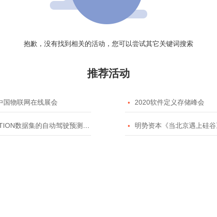
抱歉，没有找到相关的活动，您可以尝试其它关键词搜索
推荐活动
20中国物联网在线展会

2020软件定义存储峰会
TION数据集的自动驾驶预测模型挑战赛

明势资本《当北京遇上硅谷》系列之2