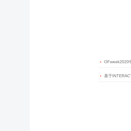

OFweek20

基于INTERAC