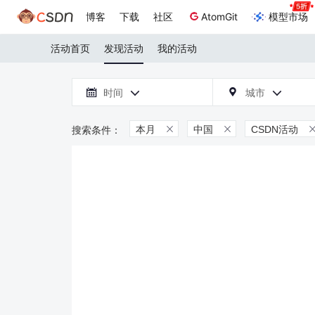
博客
下载
社区
AtomGit
模型市场
活动首页
发现活动
我的活动

时间
城市



本月
中国
CSDN活动

