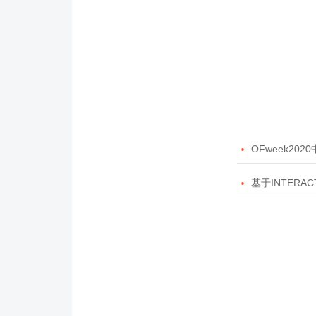

OFweek20

基于INTERAC