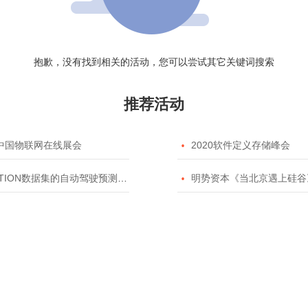
抱歉，没有找到相关的活动，您可以尝试其它关键词搜索
推荐活动
20中国物联网在线展会

2020软件定义存储峰会
TION数据集的自动驾驶预测模型挑战赛

明势资本《当北京遇上硅谷》系列之2