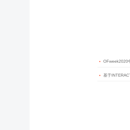

OFweek20

基于INTERAC