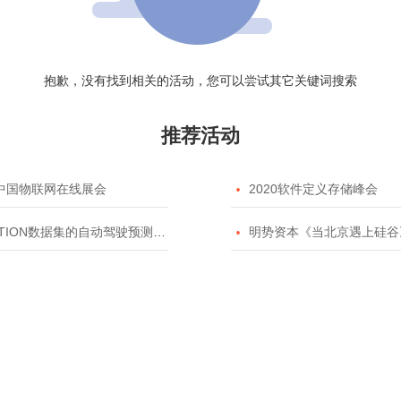
抱歉，没有找到相关的活动，您可以尝试其它关键词搜索
推荐活动
20中国物联网在线展会

2020软件定义存储峰会
TION数据集的自动驾驶预测模型挑战赛

明势资本《当北京遇上硅谷》系列之2