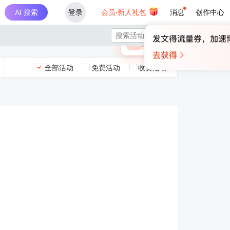
AI 搜索
登录
会员·新人礼包
消息
创作中心
×

未登录
🎁
￥30
登录领取最高
算力币
全部活动
免费活动
收费活动