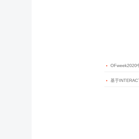

OFweek20

基于INTERAC