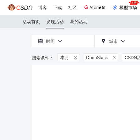
博客
下载
社区
AtomGit
模型市场
活动首页
发现活动
我的活动

时间
城市



本月
OpenStack
CSDN

