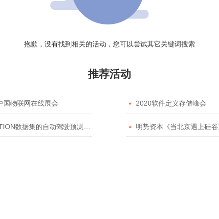
抱歉，没有找到相关的活动，您可以尝试其它关键词搜索
推荐活动
20中国物联网在线展会

2020软件定义存储峰会
TION数据集的自动驾驶预测模型挑战赛

明势资本《当北京遇上硅谷》系列之2