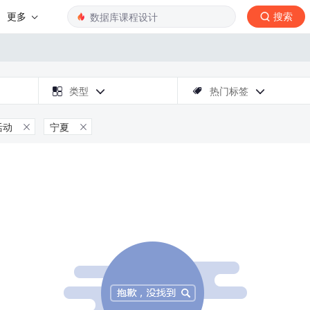
更多
搜索

类型
热门标签



活动
宁夏

