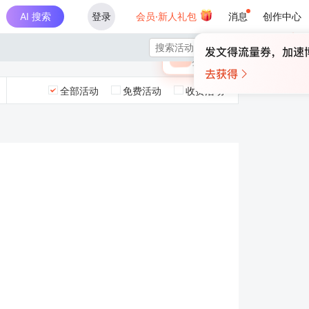
AI 搜索
登录
会员·新人礼包
消息
创作中心
×

未登录
🎁
￥30
登录领取最高
算力币
全部活动
免费活动
收费活动