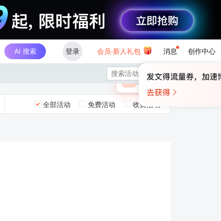
AI 搜索
登录
会员·新人礼包
消息
创作中心
×

未登录
🎁
￥30
登录领取最高
算力币
全部活动
免费活动
收费活动