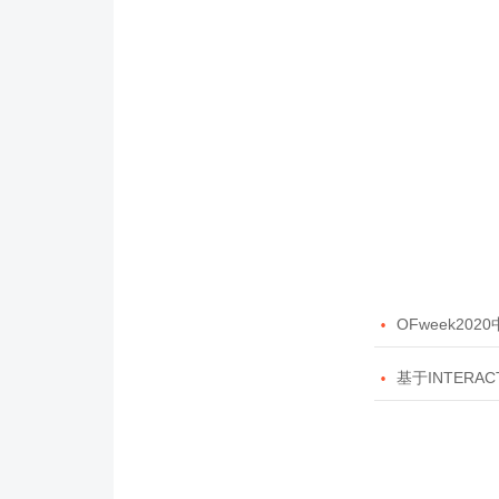

OFweek20

基于INTERAC