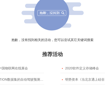
抱歉，没有找到相关的活动，您可以尝试其它关键词搜索
推荐活动
20中国物联网在线展会

2020软件定义存储峰会
TION数据集的自动驾驶预测模型挑战赛

明势资本《当北京遇上硅谷》系列之2