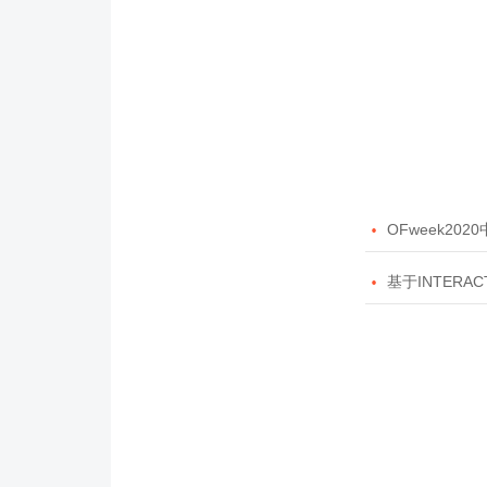

OFweek20

基于INTERAC