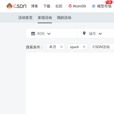
博客
下载
社区
AtomGit
模型市场
活动首页
发现活动
我的活动

时间
城市



本月
spark
CSDN活动

