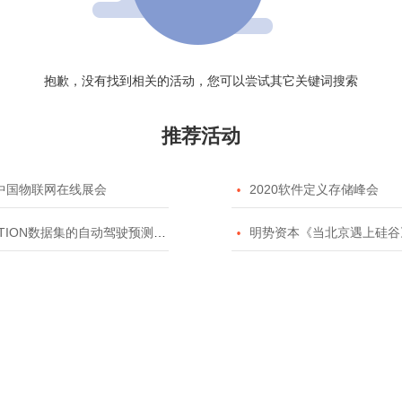
抱歉，没有找到相关的活动，您可以尝试其它关键词搜索
推荐活动
20中国物联网在线展会

2020软件定义存储峰会
TION数据集的自动驾驶预测模型挑战赛

明势资本《当北京遇上硅谷》系列之2