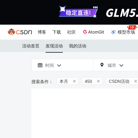
博客
下载
社区
AtomGit
模型市场
活动首页
发现活动
我的活动

时间
城市



本月
450
CSDN活动


