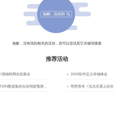
抱歉，没有找到相关的活动，您可以尝试其它关键词搜索
推荐活动
20中国物联网在线展会

2020软件定义存储峰会
TION数据集的自动驾驶预测模型挑战赛

明势资本《当北京遇上硅谷》系列之2