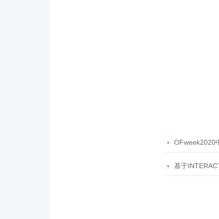

OFweek20

基于INTERAC