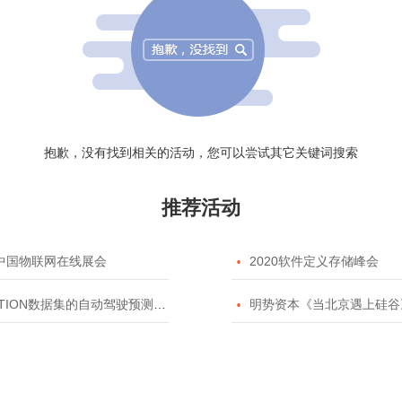
抱歉，没有找到相关的活动，您可以尝试其它关键词搜索
推荐活动
20中国物联网在线展会

2020软件定义存储峰会
TION数据集的自动驾驶预测模型挑战赛

明势资本《当北京遇上硅谷》系列之2