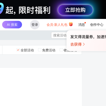
AI 搜索
登录
会员·新人礼包
消息
创作中心

全部活动
免费活动
收费活动