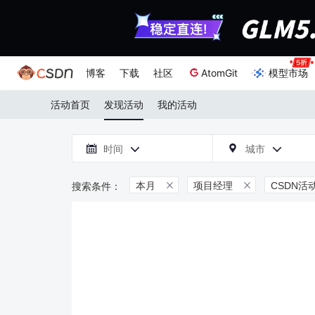
博客
下载
社区
AtomGit
模型市场
活动首页
发现活动
我的活动

时间
城市



本月
项目经理
CSDN活

