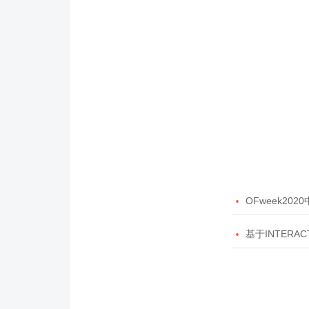

OFweek20

基于INTERAC