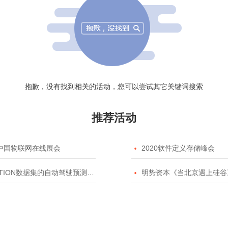
抱歉，没有找到相关的活动，您可以尝试其它关键词搜索
推荐活动
20中国物联网在线展会

2020软件定义存储峰会
TION数据集的自动驾驶预测模型挑战赛

明势资本《当北京遇上硅谷》系列之2