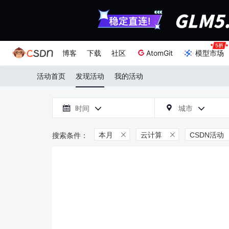
博客
下载
社区
AtomGit
模型市场
活动首页
发现活动
我的活动

时间
城市



本月
云计算
CSDN活动

