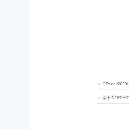

OFweek20

基于INTERAC