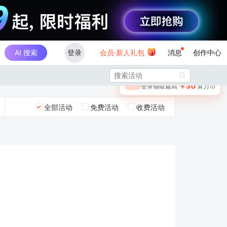
AI 搜索
登录
会员·新人礼包
消息
创作中心
×

未登录
🎁
￥30
登录领取最高
算力币
全部活动
免费活动
收费活动