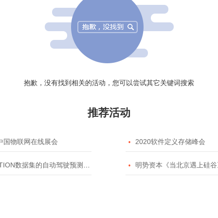
抱歉，没有找到相关的活动，您可以尝试其它关键词搜索
推荐活动
20中国物联网在线展会

2020软件定义存储峰会
TION数据集的自动驾驶预测模型挑战赛

明势资本《当北京遇上硅谷》系列之2