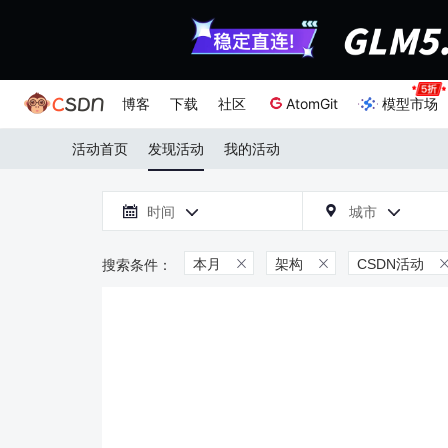
博客
下载
社区
AtomGit
模型市场
活动首页
发现活动
我的活动

时间
城市



本月
架构
CSDN活动

