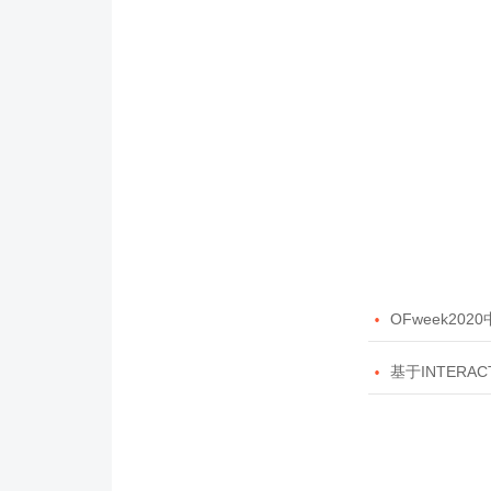

OFweek20

基于INTERAC