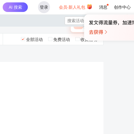
AI 搜索
登录
会员·新人礼包
消息
创作中心
×

未登录
🎁
￥30
登录领取最高
算力币
全部活动
免费活动
收费活动