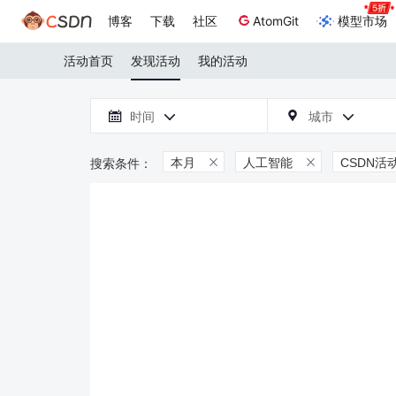
博客
下载
社区
AtomGit
模型市场
活动首页
发现活动
我的活动

时间
城市



本月
人工智能
CSDN活

