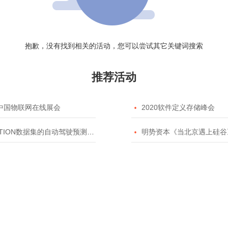
抱歉，没有找到相关的活动，您可以尝试其它关键词搜索
推荐活动
20中国物联网在线展会

2020软件定义存储峰会
TION数据集的自动驾驶预测模型挑战赛

明势资本《当北京遇上硅谷》系列之2