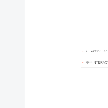

OFweek20

基于INTERAC