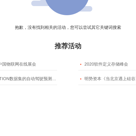
抱歉，没有找到相关的活动，您可以尝试其它关键词搜索
推荐活动
20中国物联网在线展会

2020软件定义存储峰会
TION数据集的自动驾驶预测模型挑战赛

明势资本《当北京遇上硅谷》系列之2