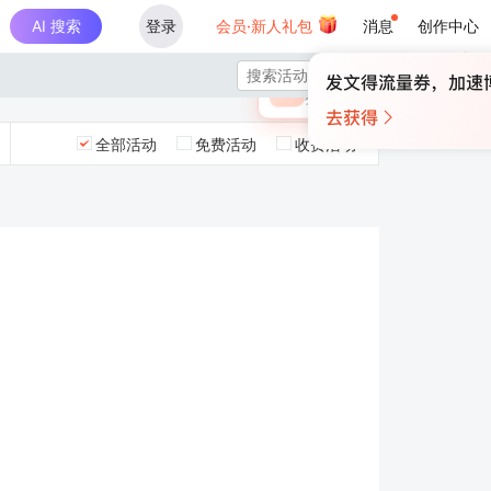
AI 搜索
登录
会员·新人礼包
消息
创作中心
×

未登录
🎁
￥30
登录领取最高
算力币
全部活动
免费活动
收费活动