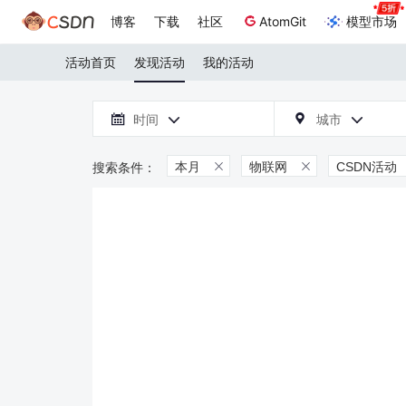
博客
下载
社区
AtomGit
模型市场
活动首页
发现活动
我的活动

时间
城市



本月
物联网
CSDN活动

