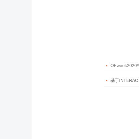

OFweek20

基于INTERAC