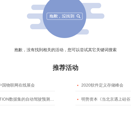
抱歉，没有找到相关的活动，您可以尝试其它关键词搜索
推荐活动
20中国物联网在线展会

2020软件定义存储峰会
TION数据集的自动驾驶预测模型挑战赛

明势资本《当北京遇上硅谷》系列之2