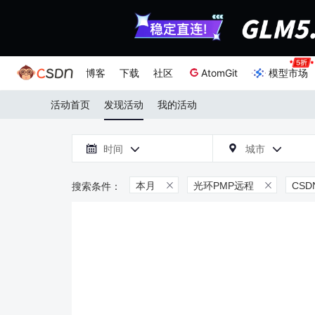
博客
下载
社区
AtomGit
模型市场
活动首页
发现活动
我的活动

时间
城市



本月
光环PMP远程
CS

