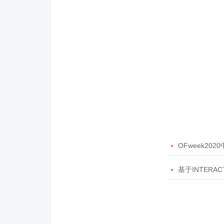

OFweek20

基于INTERAC