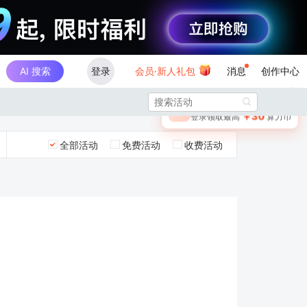
AI 搜索
登录
会员·新人礼包
消息
创作中心
×

未登录
🎁
￥30
登录领取最高
算力币
全部活动
免费活动
收费活动