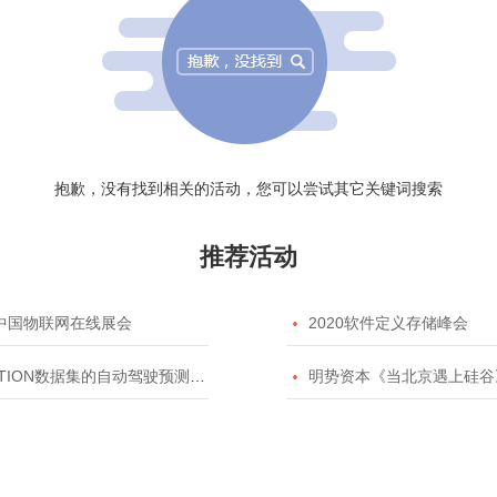
抱歉，没有找到相关的活动，您可以尝试其它关键词搜索
推荐活动
20中国物联网在线展会

2020软件定义存储峰会
TION数据集的自动驾驶预测模型挑战赛

明势资本《当北京遇上硅谷》系列之2