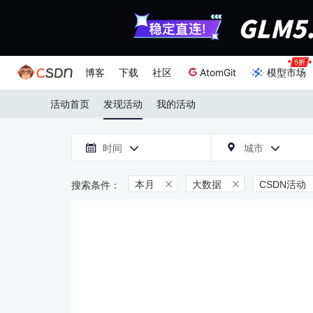
博客
下载
社区
AtomGit
模型市场
活动首页
发现活动
我的活动

时间
城市



本月
大数据
CSDN活动

