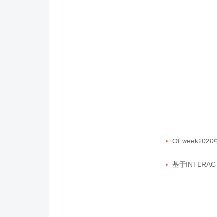

OFweek20

基于INTERAC