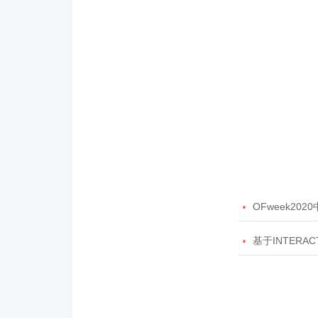

OFweek20

基于INTERAC