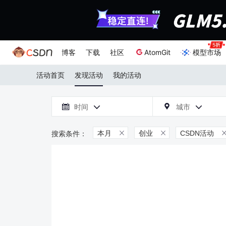
博客
下载
社区
AtomGit
模型市场
活动首页
发现活动
我的活动

时间
城市



本月
创业
CSDN活动

