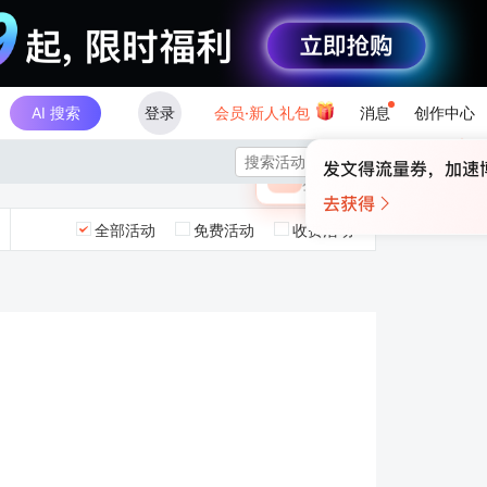
AI 搜索
登录
会员·新人礼包
消息
创作中心
×

未登录
🎁
￥30
登录领取最高
算力币
全部活动
免费活动
收费活动