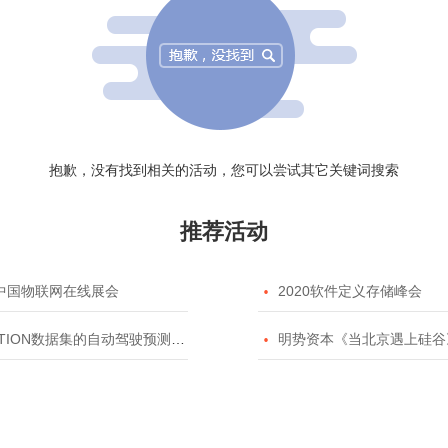
抱歉，没有找到相关的活动，您可以尝试其它关键词搜索
推荐活动
20中国物联网在线展会

2020软件定义存储峰会
TION数据集的自动驾驶预测模型挑战赛

明势资本《当北京遇上硅谷》系列之2