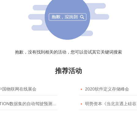
抱歉，没有找到相关的活动，您可以尝试其它关键词搜索
推荐活动
20中国物联网在线展会

2020软件定义存储峰会
TION数据集的自动驾驶预测模型挑战赛

明势资本《当北京遇上硅谷》系列之2