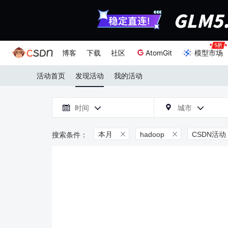
博客
下载
社区
AtomGit
模型市场
活动首页
发现活动
我的活动

时间
城市



本月
hadoop
CSDN活动

