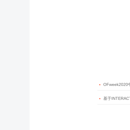

OFweek20

基于INTERAC