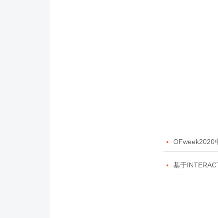

OFweek20

基于INTERAC