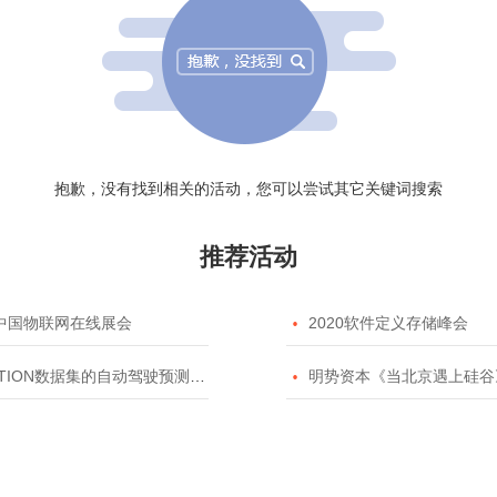
抱歉，没有找到相关的活动，您可以尝试其它关键词搜索
推荐活动
20中国物联网在线展会

2020软件定义存储峰会
TION数据集的自动驾驶预测模型挑战赛

明势资本《当北京遇上硅谷》系列之2