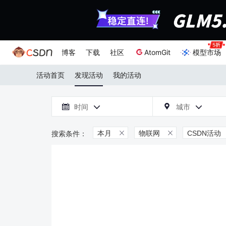
博客
下载
社区
AtomGit
模型市场
活动首页
发现活动
我的活动

时间
城市



本月
物联网
CSDN活动

