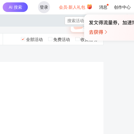
AI 搜索
登录
会员·新人礼包
消息
创作中心
×

未登录
🎁
￥30
登录领取最高
算力币
全部活动
免费活动
收费活动