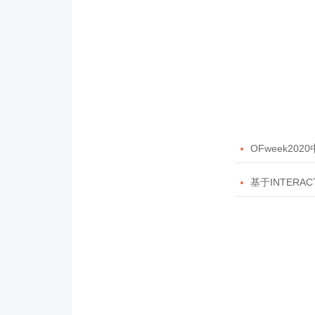

OFweek20

基于INTERAC