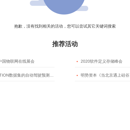
抱歉，没有找到相关的活动，您可以尝试其它关键词搜索
推荐活动
20中国物联网在线展会

2020软件定义存储峰会
TION数据集的自动驾驶预测模型挑战赛

明势资本《当北京遇上硅谷》系列之2