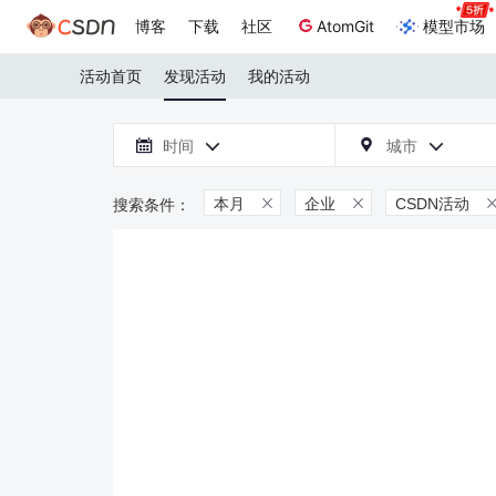
博客
下载
社区
AtomGit
模型市场
活动首页
发现活动
我的活动

时间
城市



本月
企业
CSDN活动

