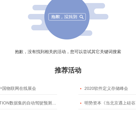
抱歉，没有找到相关的活动，您可以尝试其它关键词搜索
推荐活动
20中国物联网在线展会

2020软件定义存储峰会
TION数据集的自动驾驶预测模型挑战赛

明势资本《当北京遇上硅谷》系列之2