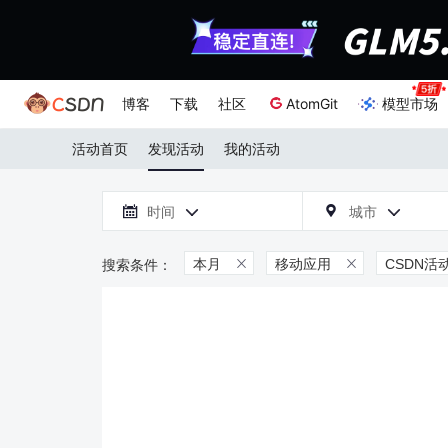
博客
下载
社区
AtomGit
模型市场
活动首页
发现活动
我的活动

时间
城市



本月
移动应用
CSDN活

