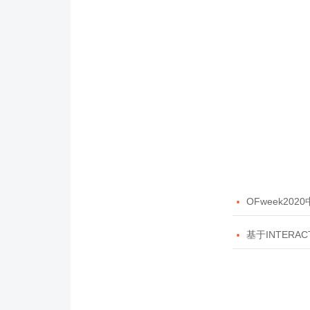

OFweek20

基于INTERAC