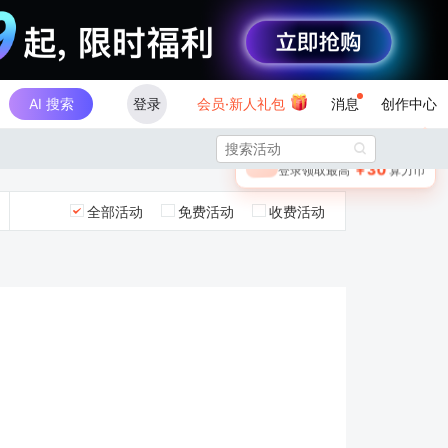
AI 搜索
登录
会员·新人礼包
消息
创作中心
×

未登录
🎁
￥30
登录领取最高
算力币
全部活动
免费活动
收费活动