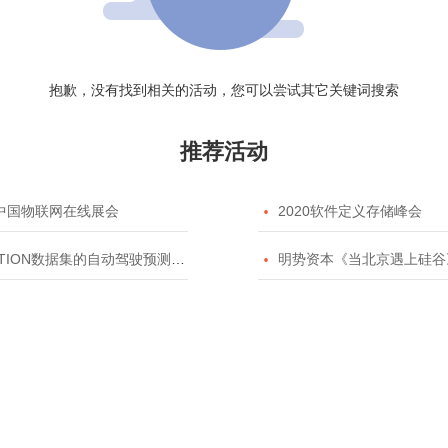
抱歉，没有找到相关的活动，您可以尝试其它关键词搜索
推荐活动
20中国物联网在线展会

2020软件定义存储峰会
TION数据集的自动驾驶预测模型挑战赛

明势资本《当北京遇上硅谷》系列之2