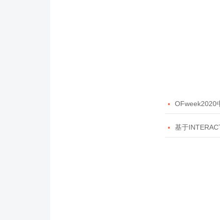

OFweek20

基于INTERAC