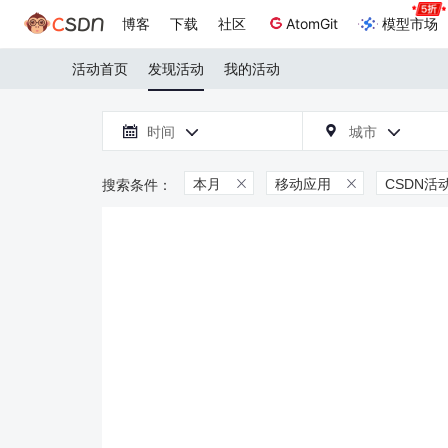
博客
下载
社区
AtomGit
模型市场
活动首页
发现活动
我的活动

时间
城市



本月
移动应用
CSDN活

