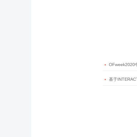

OFweek20

基于INTERAC