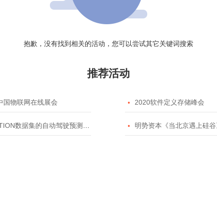
抱歉，没有找到相关的活动，您可以尝试其它关键词搜索
推荐活动
20中国物联网在线展会

2020软件定义存储峰会
TION数据集的自动驾驶预测模型挑战赛

明势资本《当北京遇上硅谷》系列之2