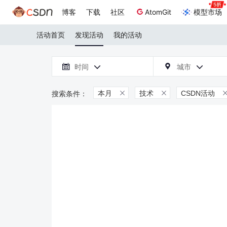
博客
下载
社区
AtomGit
模型市场
活动首页
发现活动
我的活动

时间
城市



本月
技术
CSDN活动

