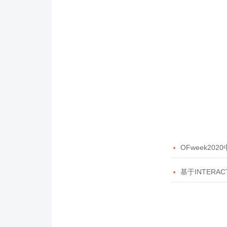

OFweek20

基于INTERAC