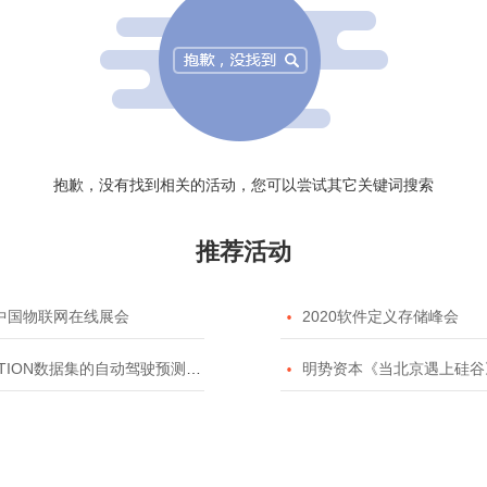
抱歉，没有找到相关的活动，您可以尝试其它关键词搜索
推荐活动
20中国物联网在线展会

2020软件定义存储峰会
TION数据集的自动驾驶预测模型挑战赛

明势资本《当北京遇上硅谷》系列之2