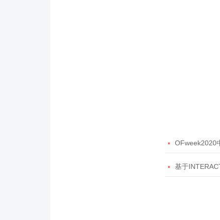

OFweek20

基于INTERAC