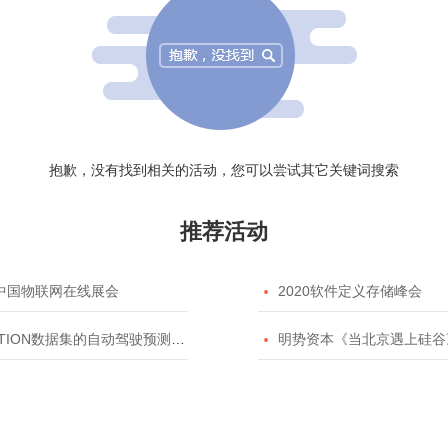
抱歉，没有找到相关的活动，您可以尝试其它关键词搜索
推荐活动
20中国物联网在线展会

2020软件定义存储峰会
TION数据集的自动驾驶预测模型挑战赛

明势资本《当北京遇上硅谷》系列之2