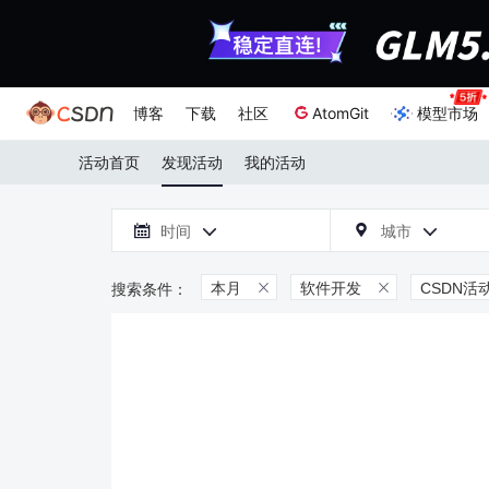
博客
下载
社区
AtomGit
模型市场
活动首页
发现活动
我的活动

时间
城市



本月
软件开发
CSDN活

