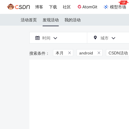
博客
下载
社区
AtomGit
模型市场
活动首页
发现活动
我的活动

时间
城市



本月
android
CSDN活动

