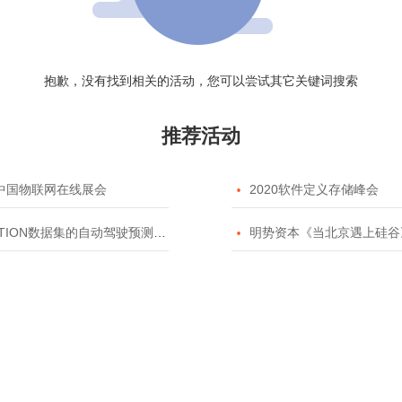
抱歉，没有找到相关的活动，您可以尝试其它关键词搜索
推荐活动
20中国物联网在线展会

2020软件定义存储峰会
TION数据集的自动驾驶预测模型挑战赛

明势资本《当北京遇上硅谷》系列之2