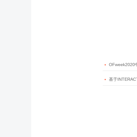

OFweek20

基于INTERAC