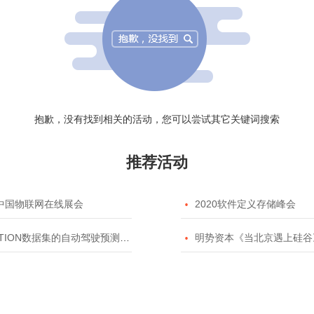
抱歉，没有找到相关的活动，您可以尝试其它关键词搜索
推荐活动
20中国物联网在线展会

2020软件定义存储峰会
TION数据集的自动驾驶预测模型挑战赛

明势资本《当北京遇上硅谷》系列之2