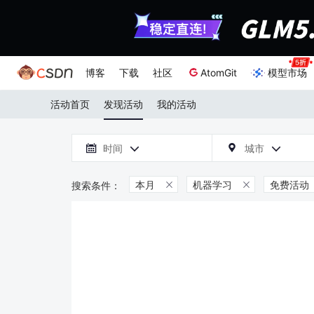
博客
下载
社区
AtomGit
模型市场
活动首页
发现活动
我的活动

时间
城市



本月
机器学习
免费活动

