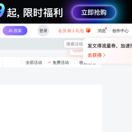
AI 搜索
登录
会员·新人礼包
消息
创作中心
×

未登录
🎁
￥30
登录领取最高
算力币
全部活动
免费活动
收费活动