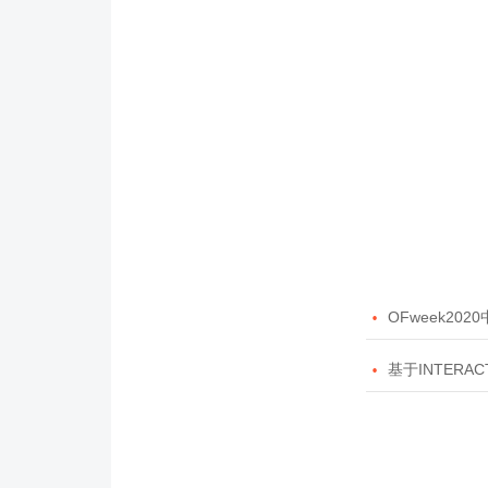

OFweek20

基于INTERAC