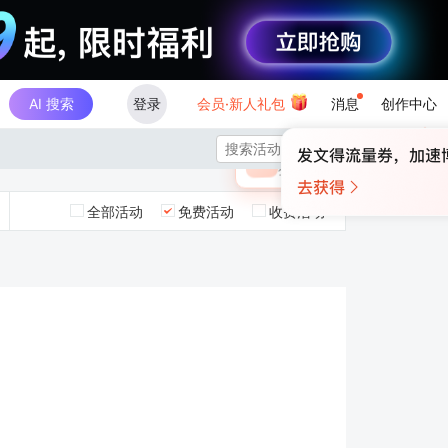
AI 搜索
登录
会员·新人礼包
消息
创作中心
×

未登录
🎁
￥30
登录领取最高
算力币
全部活动
免费活动
收费活动