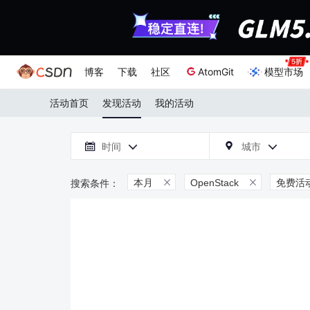
博客
下载
社区
AtomGit
模型市场
活动首页
发现活动
我的活动

时间
城市



本月
OpenStack
免费活

