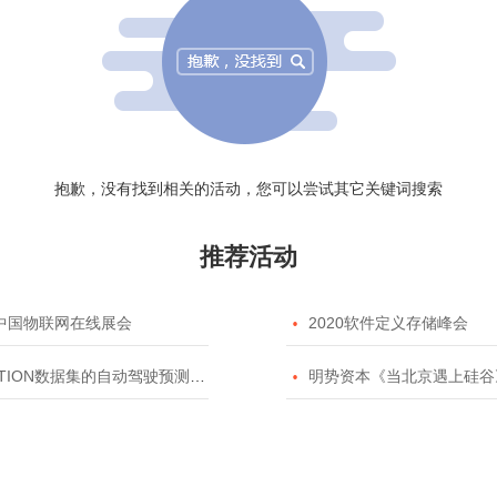
抱歉，没有找到相关的活动，您可以尝试其它关键词搜索
推荐活动
20中国物联网在线展会

2020软件定义存储峰会
TION数据集的自动驾驶预测模型挑战赛

明势资本《当北京遇上硅谷》系列之2