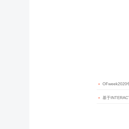

OFweek20

基于INTERAC