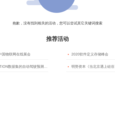
抱歉，没有找到相关的活动，您可以尝试其它关键词搜索
推荐活动
20中国物联网在线展会

2020软件定义存储峰会
TION数据集的自动驾驶预测模型挑战赛

明势资本《当北京遇上硅谷》系列之2