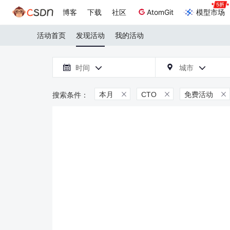
博客
下载
社区
AtomGit
模型市场
活动首页
发现活动
我的活动

时间
城市



本月
CTO
免费活动


