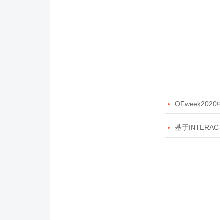

OFweek20

基于INTERAC