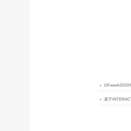

OFweek20

基于INTERAC