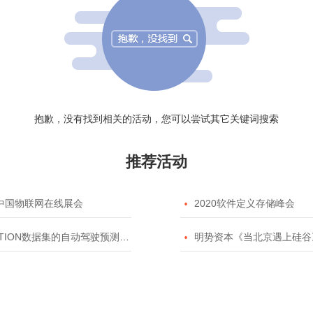
抱歉，没有找到相关的活动，您可以尝试其它关键词搜索
推荐活动
20中国物联网在线展会

2020软件定义存储峰会
TION数据集的自动驾驶预测模型挑战赛

明势资本《当北京遇上硅谷》系列之2