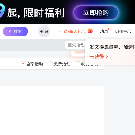
AI 搜索
登录
会员·新人礼包
消息
创作中心
×

未登录
🎁
￥30
登录领取最高
算力币
全部活动
免费活动
收费活动