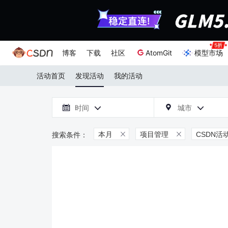
博客
下载
社区
AtomGit
模型市场
活动首页
发现活动
我的活动

时间
城市



本月
项目管理
CSDN活

