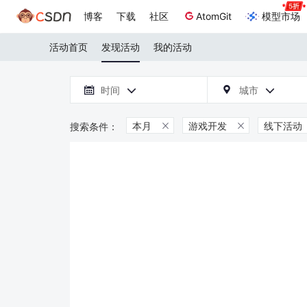
博客
下载
社区
AtomGit
模型市场
活动首页
发现活动
我的活动

时间
城市



本月
游戏开发
线下活动

