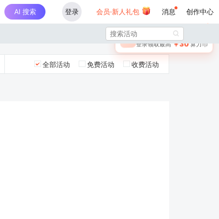
AI 搜索
登录
会员·新人礼包
消息
创作中心
×

未登录
🎁
￥30
登录领取最高
算力币
全部活动
免费活动
收费活动