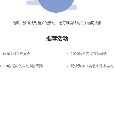
抱歉，没有找到相关的活动，您可以尝试其它关键词搜索
推荐活动
20中国物联网在线展会

2020软件定义存储峰会
TION数据集的自动驾驶预测模型挑战赛

明势资本《当北京遇上硅谷》系列之2