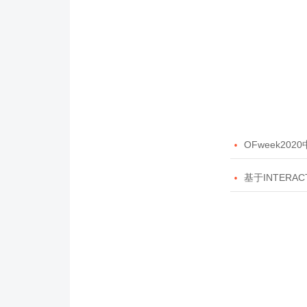

OFweek20

基于INTERAC