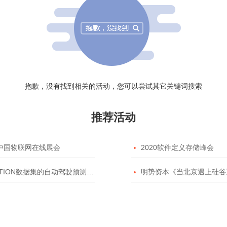
抱歉，没有找到相关的活动，您可以尝试其它关键词搜索
推荐活动
20中国物联网在线展会

2020软件定义存储峰会
TION数据集的自动驾驶预测模型挑战赛

明势资本《当北京遇上硅谷》系列之2