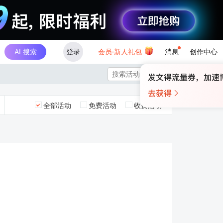
AI 搜索
登录
会员·新人礼包
消息
创作中心

全部活动
免费活动
收费活动