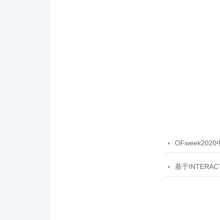

OFweek20

基于INTERAC