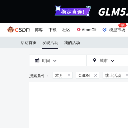
博客
下载
社区
AtomGit
模型市场
活动首页
发现活动
我的活动

时间
城市



本月
CSDN
线上活动

