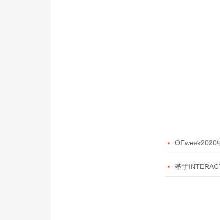

OFweek20

基于INTERAC