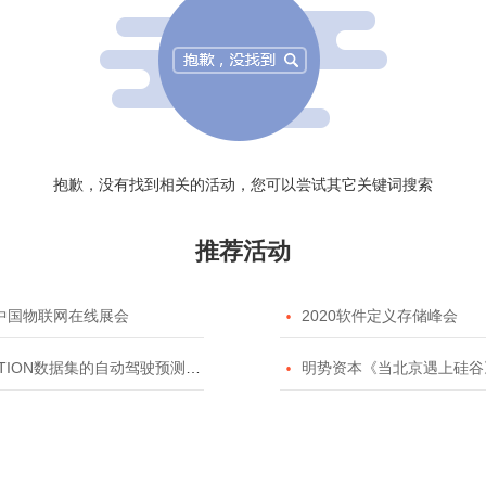
抱歉，没有找到相关的活动，您可以尝试其它关键词搜索
推荐活动
20中国物联网在线展会

2020软件定义存储峰会
TION数据集的自动驾驶预测模型挑战赛

明势资本《当北京遇上硅谷》系列之2