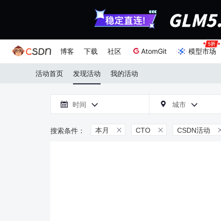
博客
下载
社区
AtomGit
模型市场
活动首页
发现活动
我的活动

时间
城市



本月
CTO
CSDN活动

