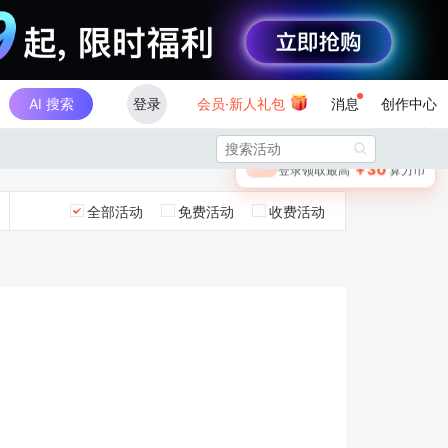
AI 搜索
登录
会员·新人礼包
消息
创作中心
×

未登录
🎁
￥30
登录领取最高
算力币
全部活动
免费活动
收费活动