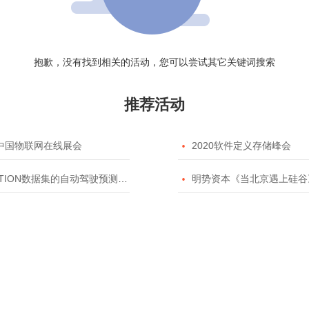
抱歉，没有找到相关的活动，您可以尝试其它关键词搜索
推荐活动
20中国物联网在线展会

2020软件定义存储峰会
TION数据集的自动驾驶预测模型挑战赛

明势资本《当北京遇上硅谷》系列之2