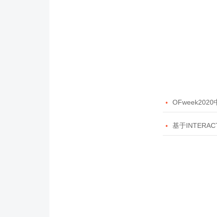

OFweek20

基于INTERAC