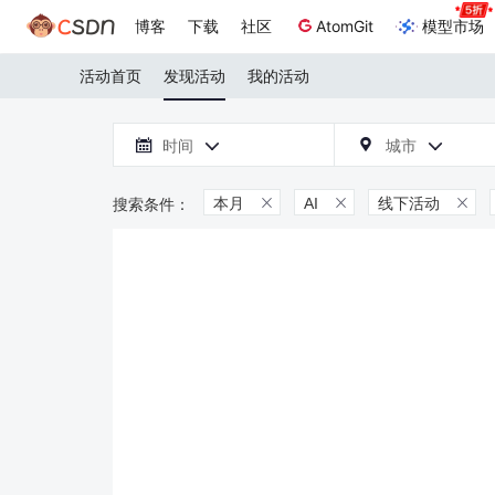
博客
下载
社区
AtomGit
模型市场
活动首页
发现活动
我的活动

时间
城市



本月
AI
线下活动


