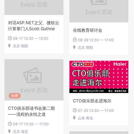
对话ASP.NET之父、微软云
计算掌门人Scott Guthrie
在线教育研讨会
09-17 12:30 — 15:00

08-29 13:30 — 17:00

北京 朝阳

北京 朝阳

收费
CTO俱乐部走进海尔
CTO俱乐部读书会第二期
07-25 13:30 — 17:00

——流程的永恒之道
山东 青岛

08-17 13:30 — 17:00

北京 海淀
