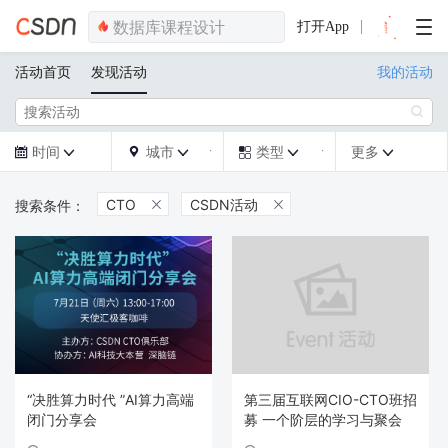
打开App
活动首页
发现活动
我的活动

时间
城市
类型
更多







CTO
CSDN活动


“决胜算力时代 ”AI算力高端
第三届互联网CIO-CTO班招
闭门分享会
募 一个阶层的学习与聚会