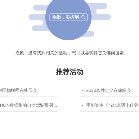
抱歉，没有找到相关的活动，您可以尝试其它关键词搜索
推荐活动
20中国物联网在线展会

2020软件定义存储峰会
TION数据集的自动驾驶预测模型挑战赛

明势资本《当北京遇上硅谷》系列之2