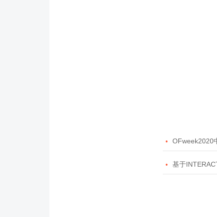

OFweek20

基于INTERAC