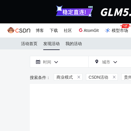
博客
下载
社区
AtomGit
模型市场
活动首页
发现活动
我的活动

时间
城市



商业模式
CSDN活动
贵

