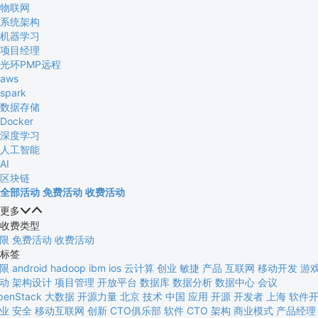
物联网
系统架构
机器学习
项目经理
光环PMP远程
aws
spark
数据存储
Docker
深度学习
人工智能
AI
区块链
全部活动
免费活动
收费活动
更多


收费类型
限
免费活动
收费活动
标签
限
android
hadoop
ibm
ios
云计算
创业
敏捷
产品
互联网
移动开发
游
动
架构设计
项目管理
开放平台
数据库
数据分析
数据中心
会议
penStack
大数据
开源力量
北京
技术
中国
应用
开源
开发者
上海
软件
业
安全
移动互联网
创新
CTO俱乐部
软件
CTO
架构
商业模式
产品经理