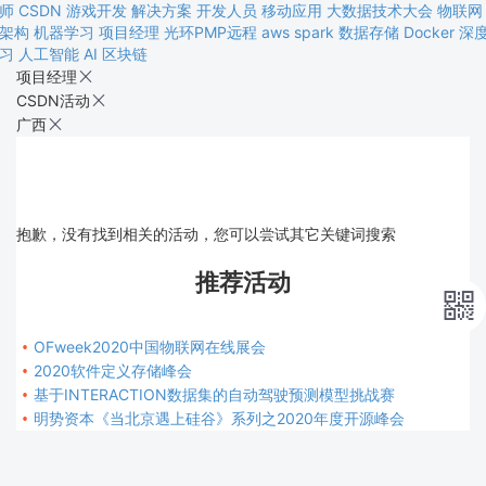
师
CSDN
游戏开发
解决方案
开发人员
移动应用
大数据技术大会
物联网
架构
机器学习
项目经理
光环PMP远程
aws
spark
数据存储
Docker
深
习
人工智能
AI
区块链
项目经理

CSDN活动

广西

抱歉，没有找到相关的活动，您可以尝试其它关键词搜索
推荐活动


OFweek2020中国物联网在线展会

2020软件定义存储峰会

基于INTERACTION数据集的自动驾驶预测模型挑战赛

明势资本《当北京遇上硅谷》系列之2020年度开源峰会