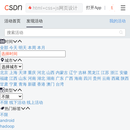
打开App
活动首页
发现活动
我的活动


时间


全部
今天
明天
本周
本月

城市


北京
上海
天津
重庆
河北
山西
内蒙古
辽宁
吉林
黑龙江
江苏
浙江
安徽
福建
江西
山东
河南
湖北
湖南
广东
广西
海南
四川
贵州
云南
西藏
陕西
甘肃
宁夏
青海
新疆
香港
澳门
台湾

类型


不限
线下活动
线上活动

热门标签


不限
android
hadoop