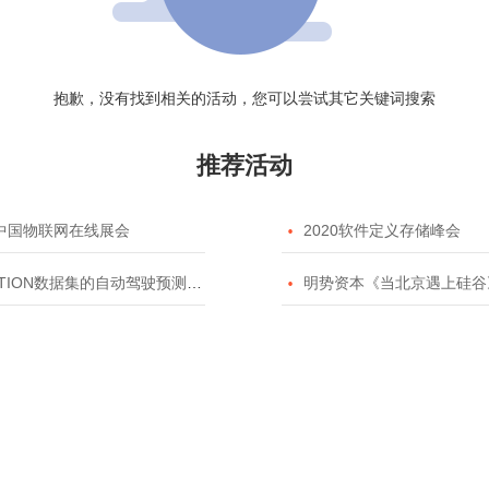
抱歉，没有找到相关的活动，您可以尝试其它关键词搜索
推荐活动
20中国物联网在线展会

2020软件定义存储峰会
TION数据集的自动驾驶预测模型挑战赛

明势资本《当北京遇上硅谷》系列之2