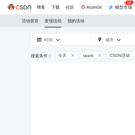
博客
下载
社区
AtomGit
模型市场
活动首页
发现活动
我的活动

时间
城市



今天
spark
CSDN活动

