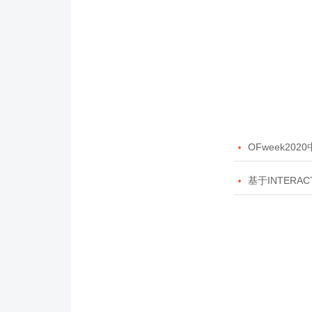

OFweek20

基于INTERAC